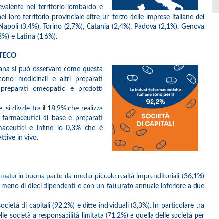
evalente nel territorio lombardo e
 loro territorio provinciale oltre un terzo delle imprese italiane del
apoli (3,4%), Torino (2,7%), Catania (2,4%), Padova (2,1%), Genova
%) e Latina (1,6%).
 ATECO
aliana si può osservare come questa
no medicinali e altri preparati
, preparati omeopatici e prodotti
 si divide tra il 18,9% che realizza
i farmaceutici di base e preparati
rmaceutici e infine lo 0,3% che è
ttive in vivo.
formato in buona parte da medio-piccole realtà imprenditoriali (36,1%)
meno di dieci dipendenti e con un fatturato annuale inferiore a due
cietà di capitali (92,2%) e ditte individuali (3,3%). In particolare tra
lle società a responsabilità limitata (71,2%) e quella delle società per