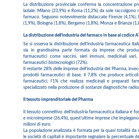
La distribuzione provinciale conferma la concentrazione pr
laziale: Milano (23,9%) e Roma (11,2%) da sole raccolgono nel
farmaco. Seguono notevolmente distaccate Firenze (4,1%), N
(1,9%), Bologna (1,8%), Bergamo (1,8%), Monza e Brianza (1,8
La distribuzione dell’industria del farmaco in base al codice
Se si osserva la distribuzione dell’industria farmaceutica it
sia in grandissima parte formata da imprese che produco
farmaceutici come vaccini, sieri immuni, medicinali vari
farmaceutici biotecnologici (72%).
Il restante 28% delle imprese dell’industria del Pharma, invece,
prodotti farmaceutici di base, il 7,8% che produce articol
farmaceutici, l’1% che realizza medicinali e preparati fa
specializzato nella produzione di sostanze diagnostiche radioa
Il tessuto imprenditoriale del Pharma
Il tessuto connettivo dell’industria farmaceutica italiana è 
e microimprese (26,4%), quest’ultime imprese che impiegano 
milioni di euro.
La popolazione analizzata è formata per la quasi totalità da so
le società di capitali è importante segnalare la percentuale de