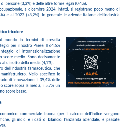
 di persone (3,3%) e delle altre forme legali (0,4%).
occupazionale, a dicembre 2024, infatti, si registrano poco meno di
) e al 2022 (+8,2%). In generale le aziende italiane dell’industria
tico tricolore
 al mondo in termini di crescita
egici per il nostro Paese. Il 64,6%
nteggio di internazionalizzazione
uno score medio. Sono decisamente
al di sotto della media (4,1%).
ro dell’industria farmaceutica, che
manifatturiero. Nello specifico le
ado di innovazione: il 39,4% delle
no score sopra la media, il 5,7% un
uno score basso.
a
à economico commerciale buona (per il calcolo dell’indice vengono
che, gli indici e i dati di bilancio, l’anzianità aziendale, le passate
ve).