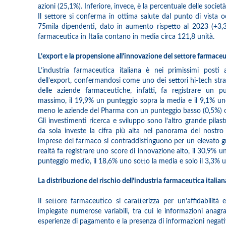
azioni (25,1%). Inferiore, invece, è la percentuale delle società
Il settore si conferma in ottima salute dal punto di vista 
75mila dipendenti, dato in aumento rispetto al 2023 (+3,3%
farmaceutica in Italia contano in media circa 121,8 unità.
L’export e la propensione all’innovazione del settore farmaceu
L’industria farmaceutica italiana è nei primissimi posti
dell’export, confermandosi come uno dei settori hi-tech strat
delle aziende farmaceutiche, infatti, fa registrare un pu
massimo, il 19,9% un punteggio sopra la media e il 9,1% 
meno le aziende del Pharma con un punteggio basso (0,5%) o 
Gli investimenti ricerca e sviluppo sono l‘altro grande pilast
da sola investe la cifra più alta nel panorama del nostro 
imprese del farmaco si contraddistinguono per un elevato gr
realtà fa registrare uno score di innovazione alto, il 30,9% u
punteggio medio, il 18,6% uno sotto la media e solo il 3,3% 
La distribuzione del rischio dell’industria farmaceutica italian
Il settore farmaceutico si caratterizza per un’affidabilit
impiegate numerose variabili, tra cui le informazioni anagrafi
esperienze di pagamento e la presenza di informazioni negati