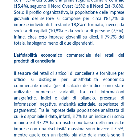
con il 9,7% del totale è la prima regione dell’Italia centrale
(15,4%), seguono il Nord Ovest (15%) e il Nord Est (9,8%).
Sotto il profilo organizzativo, la popolazione delle imprese
giovanili del settore si compone per circa l’81,7% di
imprese individuali. Il restante 18,3% è formato, invece, da
società di capitali (10,8%) e da società di persone (7,5%).
Infine, circa otto imprese giovanili su dieci, il 79,7% del
totale, impiegano meno di due dipendenti.
L’affidabilità economico commerciale del retail dei
prodotti di cancelleria
Il settore del retail di articoli di cancelleria e forniture per
ufficio si distingue per un’affidabilità economico
commerciale media (per il calcolo dell’indice sono state
utilizzate numerose variabili, tra cui informazioni
anagrafiche, indici e dati di bilancio, presenza di
informazioni negative, anzianità aziendale, esperienze di
pagamento). Tra le imprese della popolazione analizzata di
cui è disponibile il dato, infatti, il 7% ha un indice di rischio
minimo e il 47,2% ha un rischio più basso della media. Le
imprese con una rischiosità massima sono invece il 7,5%,
mentre quelle con un rischio più alto della media sono il