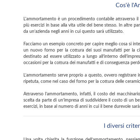
Cos'è l'
L'ammortamento è un procedimento contabile attraverso il q
più esercizi in base alla vita utile del bene stesso. In altre 
da un’azienda negli anni in cui questo sarà utilizzato.
Facciamo un esempio concreto per capire meglio cosa si inte
un nuovo forno per la cottura dei suoi manufatti per la c
destinato ad essere utilizzato a lungo all’interno dell’impres
occasioni per la cottura dei manufatti e di conseguenza perde
L’ammortamento serve proprio a questo, ovvero registrare in 
ripetuta, come nel caso del forno per la cottura delle cerami
Attraverso l’ammortamento, infatti, il costo del macchinar
scelta da parte di un’impresa di suddividere il costo di un b
esercizi, in base al numero di anni in cui il bene durevole sarà 
I diversi cri
Una volta chiarita la funzione dell’ammortamento, passia