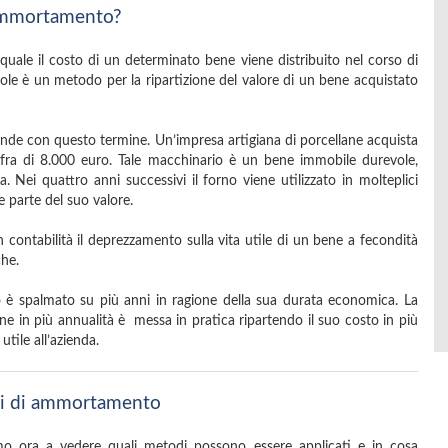
Ammortamento?
uale il costo di un determinato bene viene distribuito nel corso di
parole è un metodo per la ripartizione del valore di un bene acquistato
nde con questo termine. Un’impresa artigiana di porcellane acquista
ifra di 8.000 euro. Tale macchinario è un bene immobile durevole,
a. Nei quattro anni successivi il forno viene utilizzato in molteplici
 parte del suo valore.
contabilità il deprezzamento sulla vita utile di un bene a fecondità
che.
io è spalmato su più anni in ragione della sua durata economica. La
ene in più annualità è messa in pratica ripartendo il suo costo in più
utile all’azienda.
teri di ammortamento
mo ora a vedere quali metodi possono essere applicati e in cosa