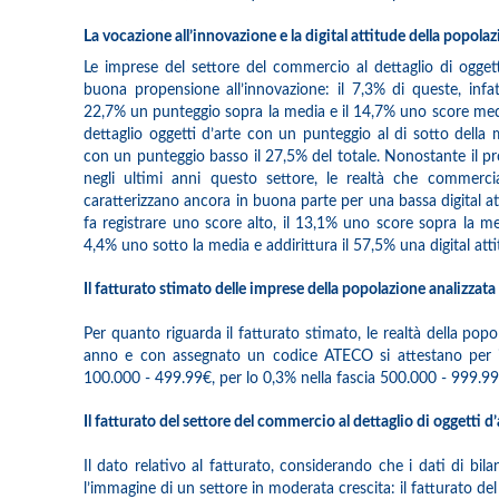
La vocazione all’innovazione e la digital attitude della popola
Le imprese del settore del commercio al dettaglio di oggett
buona propensione all’innovazione: il 7,3% di queste, infatt
22,7% un punteggio sopra la media e il 14,7% uno score med
dettaglio oggetti d’arte con un punteggio al di sotto della
con un punteggio basso il 27,5% del totale. Nonostante il pr
negli ultimi anni questo settore, le realtà che commercia
caratterizzano ancora in buona parte per una bassa digital attit
fa registrare uno score alto, il 13,1% uno score sopra la me
4,4% uno sotto la media e addirittura il 57,5% una digital att
Il fatturato stimato delle imprese della popolazione analizzata
Per quanto riguarda il fatturato stimato, le realtà della pop
anno e con assegnato un codice ATECO si attestano per il 6
100.000 - 499.99€, per lo 0,3% nella fascia 500.000 - 999.999
Il fatturato del settore del commercio al dettaglio di oggetti d’
Il dato relativo al fatturato, considerando che i dati di bila
l’immagine di un settore in moderata crescita: il fatturato de