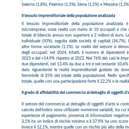
Salerno (1,8%), Palermo (1,5%), Siena (1,5%) e Messina (1,3%)
Il tessuto imprenditoriale della popolazione analizzata
Il tessuto imprenditoriale della popolazione analizzata 
microimprese, ossia realtà con meno di 10 occupati e che 
totale di bilancio annuo non superiore a 2 milioni di euro. La
individuale (50%), seguita dalle società di capitali (34,7%),
altre forme societarie (1,1%). Le realtà del settore si dimo
degli occupati: nel 2024, infatti, il numero di dipendenti
2023 e del +14,9% rispetto al 2022. Nel 76% dei casi le imp
due dipendenti, nel 13,4% da due a tre e nel restante 10,6% pi
dato riguardante le realtà imprenditoriali guidate da do
femminile (il 25% del totale della popolazione). Nello spec
totale, quelle con una partecipazione forte il 22,2% e le real
Il grado di affidabilità del commercio al dettaglio di oggetti d’
Il settore del commercio al dettaglio di oggetti d’arte si co
calcolo dell’indice sono utilizzate numerose variabili, tra cui 
esperienze di pagamento, presenza di informazioni negative). T
3,1% ha un indice di rischio minimo e il 37,9% ha uno score
invece il 12,1%, mentre quelle con un rischio più alto della m