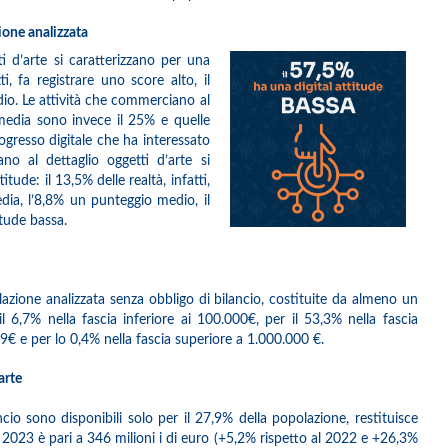
zione analizzata
i d’arte si caratterizzano per una
i, fa registrare uno score alto, il
io. Le attività che commerciano al
 media sono invece il 25% e quelle
ogresso digitale che ha interessato
no al dettaglio oggetti d’arte si
ude: il 13,5% delle realtà, infatti,
dia, l’8,8% un punteggio medio, il
itude bassa.
olazione analizzata senza obbligo di bilancio, costituite da almeno un
,7% nella fascia inferiore ai 100.000€, per il 53,3% nella fascia
€ e per lo 0,4% nella fascia superiore a 1.000.000 €.
arte
ncio sono disponibili solo per il 27,9% della popolazione, restituisce
l 2023 è pari a 346 milioni i di euro (+5,2% rispetto al 2022 e +26,3%