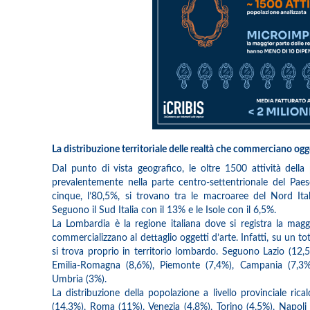
La distribuzione territoriale delle realtà che commerciano ogget
Dal punto di vista geografico, le oltre 1500 attività della
prevalentemente nella parte centro-settentrionale del Pae
cinque, l’80,5%, si trovano tra le macroaree del Nord Ita
Seguono il Sud Italia con il 13% e le Isole con il 6,5%.
La Lombardia è la regione italiana dove si registra la mag
commercializzano al dettaglio oggetti d’arte. Infatti, su un to
si trova proprio in territorio lombardo. Seguono Lazio (12,
Emilia-Romagna (8,6%), Piemonte (7,4%), Campania (7,3%),
Umbria (3%).
La distribuzione della popolazione a livello provinciale rical
(14,3%), Roma (11%), Venezia (4,8%), Torino (4,5%), Napoli