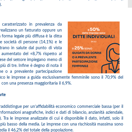
.
è caratterizzato in prevalenza da
realizzano un fatturato oppure un
 forma legale più diffusa è la ditta
 le società di persone (14,1%) e le
strano in salute dal punto di vista
 è aumentato del +8,7% rispetto al
rese del settore impiegano meno di
ù di tre. Infine è degno di nota il
nne o a prevalente partecipazione
ifico le imprese a guida esclusivamente femminile sono il 70,9% del
tà con una presenza maggioritaria il 6,9%.
arte
ntraddistingue per un’affidabilità economico commerciale bassa (per il
informazioni anagrafiche, indici e dati di bilancio, anzianità aziendale,
ra le imprese analizzate di cui è disponibile il dato, infatti, solo il
 più basso della media. Le imprese con una rischiosità massima sono
edia il 46,2% del totale della popolazione.