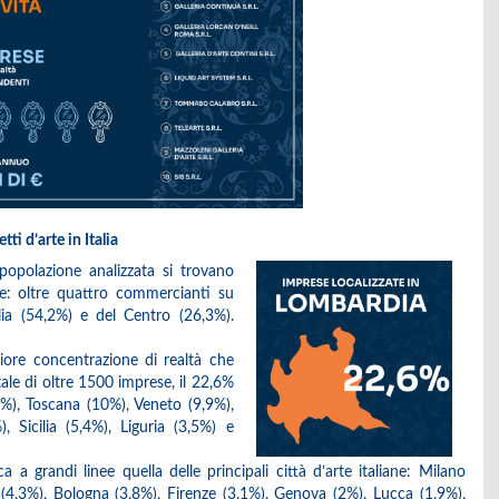
ti d’arte in Italia
 popolazione analizzata si trovano
se: oltre quattro commercianti su
lia (54,2%) e del Centro (26,3%).
giore concentrazione di realtà che
tale di oltre 1500 imprese, il 22,6%
5%), Toscana (10%), Veneto (9,9%),
 Sicilia (5,4%), Liguria (3,5%) e
ca a grandi linee quella delle principali città d’arte italiane: Milano
 (4,3%), Bologna (3,8%), Firenze (3,1%), Genova (2%), Lucca (1,9%),