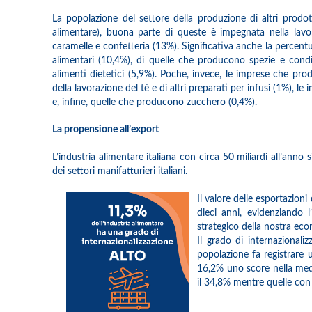
La popolazione del settore della produzione di altri prodo
alimentare), buona parte di queste è impegnata nella lavor
caramelle e confetteria (13%). Significativa anche la percentu
alimentari (10,4%), di quelle che producono spezie e condi
alimenti dietetici (5,9%). Poche, invece, le imprese che pr
della lavorazione del tè e di altri preparati per infusi (1%), le
e, infine, quelle che producono zucchero (0,4%).
La propensione all’export
L’industria alimentare italiana con circa 50 miliardi all’anno
dei settori manifatturieri italiani.
Il valore delle esportazion
dieci anni, evidenziando l
strategico della nostra ec
Il grado di internazionaliz
popolazione fa registrare 
16,2% uno score nella medi
il 34,8% mentre quelle con