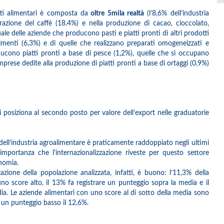
tti alimentari è composta da
oltre 5mila realtà
(l’8,6% dell’industria
azione del caffè (18.4%) e nella produzione di cacao, cioccolato,
ale delle aziende che producono pasti e piatti pronti di altri prodotti
menti (6,3%) e di quelle che realizzano preparati omogeneizzati e
oducono piatti pronti a base di pesce (1,2%), quelle che si occupano
 imprese dedite alla produzione di piatti pronti a base di ortaggi (0,9%)
 si posiziona al secondo posto per valore dell’export nelle graduatorie
i dell’industria agroalimentare è praticamente raddoppiato negli ultimi
’importanza che l'internazionalizzazione riveste per questo settore
onomia.
zazione della popolazione analizzata, infatti, è buono: l’11,3% della
uno score alto, il 13% fa registrare un punteggio sopra la media e il
a. Le aziende alimentari con uno score al di sotto della media sono
 un punteggio basso il 12,6%.