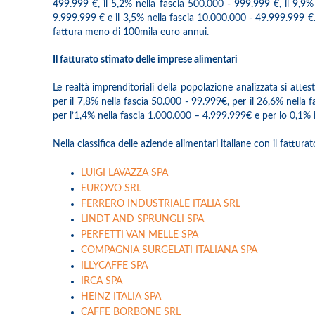
499.999 €, il 5,2% nella fascia 500.000 - 999.999 €, il 9,9%
9.999.999 € e il 3,5% nella fascia 10.000.000 - 49.999.999 €. 
fattura meno di 100mila euro annui.
Il fatturato stimato delle imprese alimentari
Le realtà imprenditoriali della popolazione analizzata si attes
per il 7,8% nella fascia 50.000 - 99.999€, per il 26,6% nella
per l’1,4% nella fascia 1.000.000 – 4.999.999€ e per lo 0,1% 
Nella classifica delle aziende alimentari italiane con il fattura
LUIGI LAVAZZA SPA
EUROVO SRL
FERRERO INDUSTRIALE ITALIA SRL
LINDT AND SPRUNGLI SPA
PERFETTI VAN MELLE SPA
COMPAGNIA SURGELATI ITALIANA SPA
ILLYCAFFE SPA
IRCA SPA
HEINZ ITALIA SPA
CAFFE BORBONE SRL