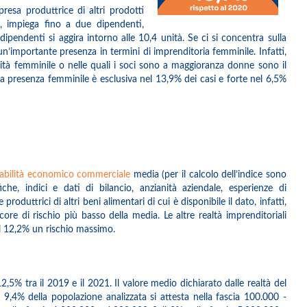
presa produttrice di altri prodotti
%, impiega fino a due dipendenti,
pendenti si aggira intorno alle 10,4 unità. Se ci si concentra sulla
’importante presenza in termini di imprenditoria femminile. Infatti,
arità femminile o nelle quali i soci sono a maggioranza donne sono il
La presenza femminile è esclusiva nel 13,9% dei casi e forte nel 6,5%
dabilità economico commerciale
media (per il calcolo dell’indice sono
iche, indici e dati di bilancio, anzianità aziendale, esperienze di
oduttrici di altri beni alimentari di cui è disponibile il dato, infatti,
re di rischio più basso della media. Le altre realtà imprenditoriali
il 12,2% un rischio massimo.
2,5% tra il 2019 e il 2021. Il valore medio dichiarato dalle realtà del
l 9,4% della popolazione analizzata si attesta nella fascia 100.000 -