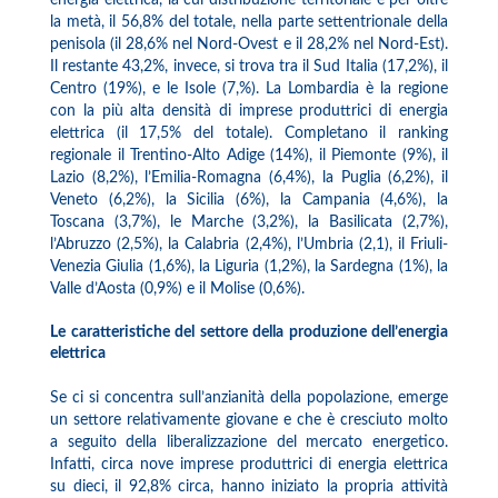
energia elettrica, la cui distribuzione territoriale è per oltre
la metà, il 56,8% del totale, nella parte settentrionale della
penisola (il 28,6% nel Nord-Ovest e il 28,2% nel Nord-Est).
Il restante 43,2%, invece, si trova tra il Sud Italia (17,2%), il
Centro (19%), e le Isole (7,%). La Lombardia è la regione
con la più alta densità di imprese produttrici di energia
elettrica (il 17,5% del totale). Completano il ranking
regionale il Trentino-Alto Adige (14%), il Piemonte (9%), il
Lazio (8,2%), l’Emilia-Romagna (6,4%), la Puglia (6,2%), il
Veneto (6,2%), la Sicilia (6%), la Campania (4,6%), la
Toscana (3,7%), le Marche (3,2%), la Basilicata (2,7%),
l’Abruzzo (2,5%), la Calabria (2,4%), l’Umbria (2,1), il Friuli-
Venezia Giulia (1,6%), la Liguria (1,2%), la Sardegna (1%), la
Valle d’Aosta (0,9%) e il Molise (0,6%).
Le caratteristiche del settore della produzione dell’energia
elettrica
Se ci si concentra sull’anzianità della popolazione, emerge
un settore relativamente giovane e che è cresciuto molto
a seguito della liberalizzazione del mercato energetico.
Infatti, circa nove imprese produttrici di energia elettrica
su dieci, il 92,8% circa, hanno iniziato la propria attività