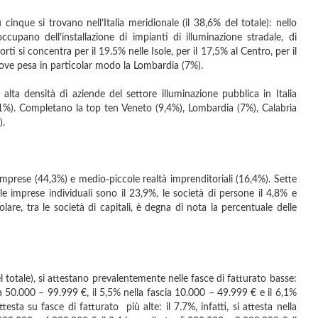
 cinque si trovano nell’Italia meridionale (il 38,6% del totale): nello
occupano dell’installazione di impianti di illuminazione stradale, di
rti si concentra per il 19.5% nelle Isole, per il 17,5% al Centro, per il
ove pesa in particolar modo la Lombardia (7%).
 alta densità di aziende del settore illuminazione pubblica in Italia
0,1%). Completano la top ten Veneto (9,4%), Lombardia (7%), Calabria
).
mprese (44,3%) e medio-piccole realtà imprenditoriali (16,4%). Sette
 le imprese individuali sono il 23,9%, le società di persone il 4,8% e
lare, tra le società di capitali, è degna di nota la percentuale delle
el totale), si attestano prevalentemente nelle fasce di fatturato basse:
ia 50.000 – 99.999 €, il 5,5% nella fascia 10.000 – 49.999 € e il 6,1%
esta su fasce di fatturato più alte: il 7.7%, infatti, si attesta nella