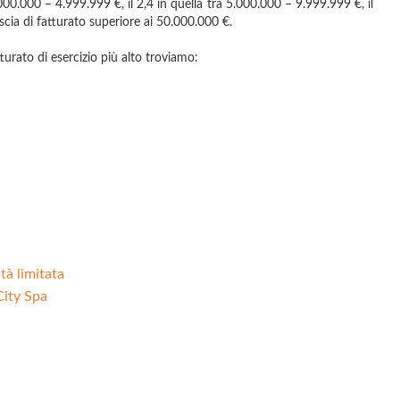
000.000 – 4.999.999 €, il 2,4 in quella tra 5.000.000 – 9.999.999 €, il
scia di fatturato superiore ai 50.000.000 €.
turato di esercizio più alto troviamo:
tà limitata
City Spa