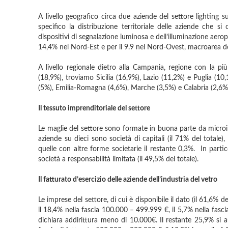
A livello geografico circa due aziende del settore lighting su
specifico la distribuzione territoriale delle aziende che si 
dispositivi di segnalazione luminosa e dell’illuminazione aeropo
14,4% nel Nord-Est e per il 9.9 nel Nord-Ovest, macroarea d
A livello regionale dietro alla Campania, regione con la più
(18,9%), troviamo Sicilia (16,9%), Lazio (11,2%) e Puglia (1
(5%), Emilia-Romagna (4,6%), Marche (3,5%) e Calabria (2,6%
Il tessuto imprenditoriale del settore
Le maglie del settore sono formate in buona parte da microi
aziende su dieci sono società di capitali (il 71% del totale),
quelle con altre forme societarie il restante 0,3%. In partico
società a responsabilità limitata (il 49,5% del totale).
Il fatturato d’esercizio delle aziende dell’industria del vetro
Le imprese del settore, di cui è disponibile il dato (il 61,6% d
il 18,4% nella fascia 100.000 – 499.999 €, il 5,7% nella fasc
dichiara addirittura meno di 10.000€. Il restante 25,9% si att