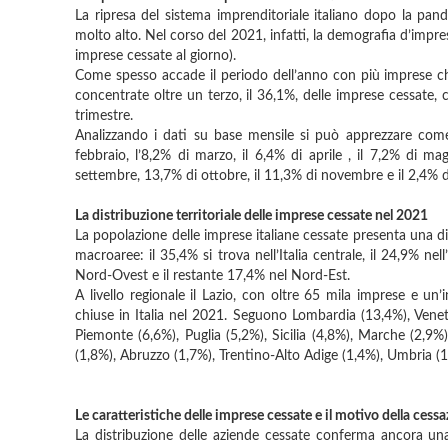
La ripresa del sistema imprenditoriale italiano dopo la pa
molto alto. Nel corso del 2021, infatti, la demografia d’impres
imprese cessate al giorno).
Come spesso accade il periodo dell’anno con più imprese chiu
concentrate oltre un terzo, il 36,1%, delle imprese cessate, 
trimestre.
Analizzando i dati su base mensile si può apprezzare come
febbraio, l’8,2% di marzo, il 6,4% di aprile , il 7,2% di mag
settembre, 13,7% di ottobre, il 11,3% di novembre e il 2,4% 
La distribuzione territoriale delle imprese cessate nel 2021
La popolazione delle imprese italiane cessate presenta una dis
macroaree: il 35,4% si trova nell’Italia centrale, il 24,9% nell
Nord-Ovest e il restante 17,4% nel Nord-Est.
A livello regionale il Lazio, con oltre 65 mila imprese e un
chiuse in Italia nel 2021. Seguono Lombardia (13,4%), Vene
Piemonte (6,6%), Puglia (5,2%), Sicilia (4,8%), Marche (2,9%),
(1,8%), Abruzzo (1,7%), Trentino-Alto Adige (1,4%), Umbria (1,2
Le caratteristiche delle imprese cessate e il motivo della cess
La distribuzione delle aziende cessate conferma ancora una v