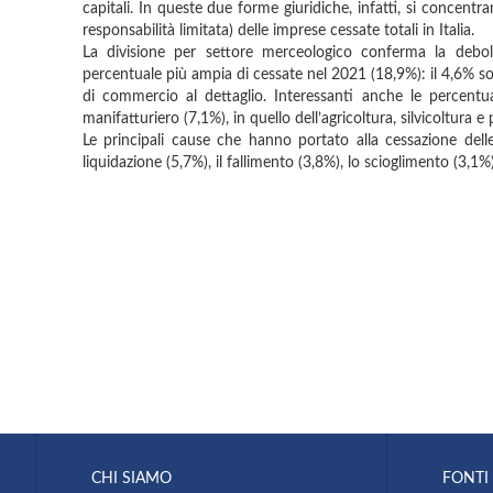
capitali. In queste due forme giuridiche, infatti, si concentr
responsabilità limitata) delle imprese cessate totali in Italia.
La divisione per settore merceologico conferma la debole
percentuale più ampia di cessate nel 2021 (18,9%): il 4,6% s
di commercio al dettaglio. Interessanti anche le percentua
manifatturiero (7,1%), in quello dell’agricoltura, silvicoltura e p
Le principali cause che hanno portato alla cessazione dell
liquidazione (5,7%), il fallimento (3,8%), lo scioglimento (3,1%)
CHI SIAMO
FONTI 