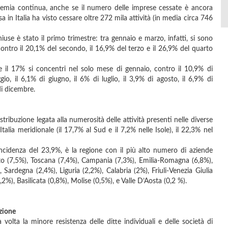
ndemia continua, anche se il numero delle imprese cessate è ancora
a in Italia ha visto cessare oltre 272 mila attività (in media circa 746
se è stato il primo trimestre: tra gennaio e marzo, infatti, si sono
contro il 20,1% del secondo, il 16,9% del terzo e il 26,9% del quarto
 il 17% si concentri nel solo mese di gennaio, contro il 10,9% di
gio, il 6,1% di giugno, il 6% di luglio, il 3,9% di agosto, il 6,9% di
di dicembre.
tribuzione legata alla numerosità delle attività presenti nelle diverse
’Italia meridionale (il 17,7% al Sud e il 7,2% nelle Isole), il 22,3% nel
’incidenza del 23,9%, è la regione con il più alto numero di aziende
to (7,5%), Toscana (7,4%), Campania (7,3%), Emilia-Romagna (6,8%),
 Sardegna (2,4%), Liguria (2,2%), Calabria (2%), Friuli-Venezia Giulia
%), Basilicata (0,8%), Molise (0,5%), e Valle D’Aosta (0,2 %).
azione
olta la minore resistenza delle ditte individuali e delle società di