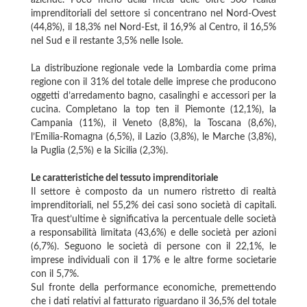
aziende. Poco meno della metà delle oltre 500 realtà
imprenditoriali del settore si concentrano nel Nord-Ovest
(44,8%), il 18,3% nel Nord-Est, il 16,9% al Centro, il 16,5%
nel Sud e il restante 3,5% nelle Isole.
La distribuzione regionale vede la Lombardia come prima
regione con il 31% del totale delle imprese che producono
oggetti d’arredamento bagno, casalinghi e accessori per la
cucina. Completano la top ten il Piemonte (12,1%), la
Campania (11%), il Veneto (8,8%), la Toscana (8,6%),
l’Emilia-Romagna (6,5%), il Lazio (3,8%), le Marche (3,8%),
la Puglia (2,5%) e la Sicilia (2,3%).
Le caratteristiche del tessuto imprenditoriale
Il settore è composto da un numero ristretto di realtà
imprenditoriali, nel 55,2% dei casi sono società di capitali.
Tra quest’ultime è significativa la percentuale delle società
a responsabilità limitata (43,6%) e delle società per azioni
(6,7%). Seguono le società di persone con il 22,1%, le
imprese individuali con il 17% e le altre forme societarie
con il 5,7%.
Sul fronte della performance economiche, premettendo
che i dati relativi al fatturato riguardano il 36,5% del totale