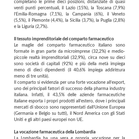
completano le prime dieci posizioni, distanziate di quasi
venti punti percentuali, il Lazio (15%), la Toscana (7,9%)
l’Emilia-Romagna (7,1%), la Campania (6%), il Veneto
(5,5%), il Piemonte (4,4%), la Sicilia (3,7%), la Puglia (2,8%)
e la Liguria (2,7%).
Il tessuto imprenditoriale del comparto farmaceutico
Le maglie del comparto farmaceutico italiano sono
formate in gran parte da microimprese (32,2%) e medio-
piccole realtà imprenditoriali (32,9%), circa nove su dieci
sono società di capitali (92%) e più della metà impiega
meno di dieci dipendenti (il 40,6% impiega addirittura
meno di tre unità).
Il comparto si evidenzia per una forte vocazione all’export,
uno dei principali fattori di successo della pharma industry
italiana. Infatti, il 43,5% delle aziende farmaceutiche
italiane esporta i propri prodotti all’estero, dove i principali
mercati di sbocco sono rappresentati dall’Unione Europea
(Germania e Belgio su tutti), il Nord America con gli Stati
Uniti e gli altri paesi europei non UE.
La vocazione farmaceutica della Lombardia
La Lombardia ha una vera e propria vocazione per la