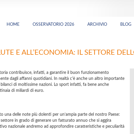
HOME
OSSERVATORIO 2026
ARCHIVIO
BLOG
UTE E ALL’ECONOMIA: IL SETTORE DELL
otoria contribuisce, infatti, a garantire il buon funzionamento
mente dagli affanni quotidiani. In realtà c'è anche un altro importante
 bilanci di moltissime nazioni. Lo sport infatti, fa bene anche
naia di miliardi di euro.
to una delle note più dolenti per un’ampia parte del nostro Paese:
i un settore in grado di generare un fatturato annuo che si aggira
ortivo nazionale andremo ad approfondire caratteristiche e peculiarità