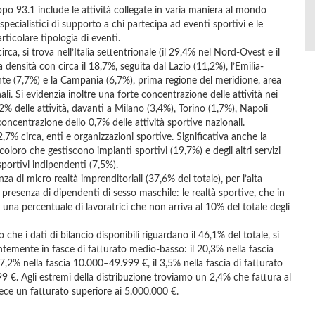
ruppo 93.1 include le attività collegate in varia maniera al mondo
 specialistici di supporto a chi partecipa ad eventi sportivi e le
ticolare tipologia di eventi.
circa, si trova nell’Italia settentrionale (il 29,4% nel Nord-Ovest e il
densità con circa il 18,7%, seguita dal Lazio (11,2%), l’Emilia-
nte (7,7%) e la Campania (6,7%), prima regione del meridione, area
li. Si evidenzia inoltre una forte concentrazione delle attività nei
,2% delle attività, davanti a Milano (3,4%), Torino (1,7%), Napoli
ncentrazione dello 0,7% delle attività sportive nazionali.
52,7% circa, enti e organizzazioni sportive. Significativa anche la
coloro che gestiscono impianti sportivi (19,7%) e degli altri servizi
sportivi indipendenti (7,5%).
a di micro realtà imprenditoriali (37,6% del totale), per l’alta
 presenza di dipendenti di sesso maschile: le realtà sportive, che in
na percentuale di lavoratrici che non arriva al 10% del totale degli
e i dati di bilancio disponibili riguardano il 46,1% del totale, si
ntemente in fasce di fatturato medio-basso: il 20,3% nella fascia
,2% nella fascia 10.000–49.999 €, il 3,5% nella fascia di fatturato
 €. Agli estremi della distribuzione troviamo un 2,4% che fattura al
vece un fatturato superiore ai 5.000.000 €.