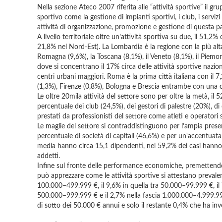
Nella sezione Ateco 2007 riferita alle “attività sportive” il g
sportivo come la gestione di impianti sportivi, i club, i servizi
attività di organizzazione, promozione e gestione di questa par
A livello territoriale oltre un’attività sportiva su due, il 51,2% 
21,8% nel Nord-Est). La Lombardia è la regione con la più alta 
Romagna (9,6%), la Toscana (8,1%), il Veneto (8,1%), il Piemo
dove si concentrano il 17% circa delle attività sportive naziona
centri urbani maggiori. Roma è la prima città italiana con il 7
(1,3%), Firenze (0,8%), Bologna e Brescia entrambe con una co
Le oltre 20mila attività del settore sono per oltre la metà, il 
percentuale dei club (24,5%), dei gestori di palestre (20%), di 
prestati da professionisti del settore come atleti e operatori 
Le maglie del settore si contraddistinguono per l’ampia presenz
percentuale di società di capitali (46,6%) e per un'accentuata
media hanno circa 15,1 dipendenti, nel 59,2% dei casi hanno u
addetti.
Infine sul fronte delle performance economiche, premettendo ch
può apprezzare come le attività sportive si attestano prevale
100.000–499.999 €, il 9,6% in quella tra 50.000–99.999 €, il 7
500.000–999.999 € e il 2,7% nella fascia 1.000.000–4.999.999
di sotto dei 50.000 € annui e solo il restante 0,4% che ha in