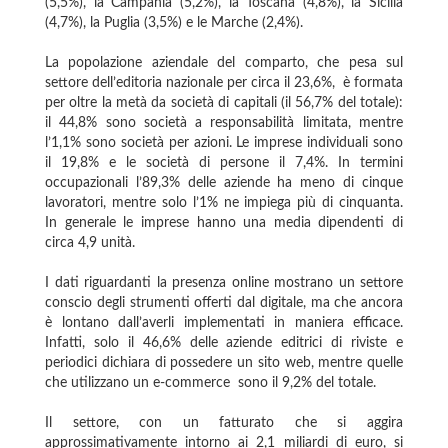
(5,5%), la Campania (5,2%), la Toscana (4,8%), la Sicilia
(4,7%), la Puglia (3,5%) e le Marche (2,4%).
La popolazione aziendale del comparto, che pesa sul
settore dell’editoria nazionale per circa il 23,6%, è formata
per oltre la metà da società di capitali (il 56,7% del totale):
il 44,8% sono società a responsabilità limitata, mentre
l’1,1% sono società per azioni. Le imprese individuali sono
il 19,8% e le società di persone il 7,4%. In termini
occupazionali l’89,3% delle aziende ha meno di cinque
lavoratori, mentre solo l’1% ne impiega più di cinquanta.
In generale le imprese hanno una media dipendenti di
circa 4,9 unità.
I dati riguardanti la presenza online mostrano un settore
conscio degli strumenti offerti dal digitale, ma che ancora
è lontano dall’averli implementati in maniera efficace.
Infatti, solo il 46,6% delle aziende editrici di riviste e
periodici dichiara di possedere un sito web, mentre quelle
che utilizzano un e-commerce sono il 9,2% del totale.
Il settore, con un fatturato che si aggira
approssimativamente intorno ai 2,1 miliardi di euro, si