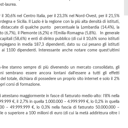
st-laurea.
er il 30,6% nel Centro Italia, per il 23,3% nel Nord-Ovest, per il 21,5%
egna e Sicilia. Il Lazio è la regione con la più alta densità di istituti,
o distaccate di qualche punto percentuale la Lombardia (14,4%), la
neto (6,7%), il Piemonte (6,2%) e l’Emilia-Romagna (5,8%). In generale
apitali (58,6%) e enti di diritto pubblico (di cui il 10,6% sono istituti
 impiegano in media 187,3 dipendenti, dato su cui pesano gli istituti
 ai 1100 dipendenti. Interessante anche notare come quest’ultimi
-line stanno sempre di più divenendo un mercato consolidato, gli
liani sembrano essere ancora lontani dall’essere a tutti gli effetti
del totale, dichiara di possedere un proprio sito internet e solo il 2%
pri corsi di formazione.
), si attestano maggiormente in fasce di fatturato medio-alto: l’8% nella
99.999 €, il 2,7% in quella 1.000.000 – 4.999.999 €, lo 0,2% in quella
00 – 49.999.999 €, lo 0,3% nella fascia di fatturato 50.000.000 –
e o superiore a 100 milioni di euro (di cui la metà addirittura oltre i