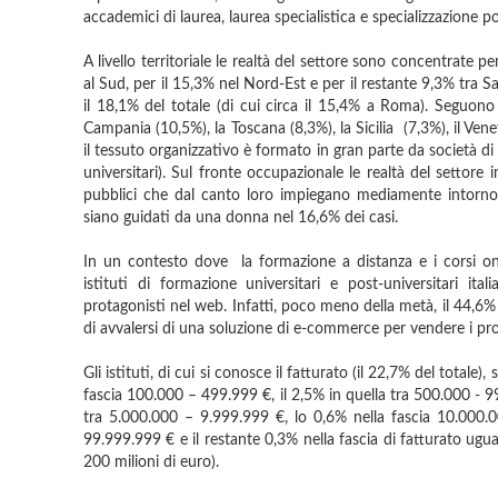
accademici di laurea, laurea specialistica e specializzazione po
A livello territoriale le realtà del settore sono concentrate p
al Sud, per il 15,3% nel Nord-Est e per il restante 9,3% tra Sard
il 18,1% del totale (di cui circa il 15,4% a Roma). Seguon
Campania (10,5%), la Toscana (8,3%), la Sicilia (7,3%), il Ve
il tessuto organizzativo è formato in gran parte da società di c
universitari). Sul fronte occupazionale le realtà del settore
pubblici che dal canto loro impiegano mediamente intorno
siano guidati da una donna nel 16,6% dei casi.
In un contesto dove la formazione a distanza e i corsi on
istituti di formazione universitari e post-universitari ita
protagonisti nel web. Infatti, poco meno della metà, il 44,6% 
di avvalersi di una soluzione di e-commerce per vendere i pro
Gli istituti, di cui si conosce il fatturato (il 22,7% del totale
fascia 100.000 – 499.999 €, il 2,5% in quella tra 500.000 - 9
tra 5.000.000 – 9.999.999 €, lo 0,6% nella fascia 10.000.0
99.999.999 € e il restante 0,3% nella fascia di fatturato ugual
200 milioni di euro).