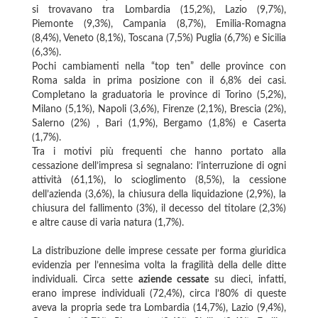
si trovavano tra Lombardia (15,2%), Lazio (9,7%),
Piemonte (9,3%), Campania (8,7%), Emilia-Romagna
(8,4%), Veneto (8,1%), Toscana (7,5%) Puglia (6,7%) e Sicilia
(6,3%).
Pochi cambiamenti nella “top ten” delle province con
Roma salda in prima posizione con il 6,8% dei casi.
Completano la graduatoria le province di Torino (5,2%),
Milano (5,1%), Napoli (3,6%), Firenze (2,1%), Brescia (2%),
Salerno (2%) , Bari (1,9%), Bergamo (1,8%) e Caserta
(1,7%).
Tra i motivi più frequenti che hanno portato alla
cessazione dell’impresa si segnalano: l’interruzione di ogni
attività (61,1%), lo scioglimento (8,5%), la cessione
dell’azienda (3,6%), la chiusura della liquidazione (2,9%), la
chiusura del fallimento (3%), il decesso del titolare (2,3%)
e altre cause di varia natura (1,7%).
La distribuzione delle imprese cessate per forma giuridica
evidenzia per l’ennesima volta la fragilità della delle ditte
individuali. Circa sette
aziende cessate
su dieci, infatti,
erano imprese individuali (72,4%), circa l’80% di queste
aveva la propria sede tra Lombardia (14,7%), Lazio (9,4%),