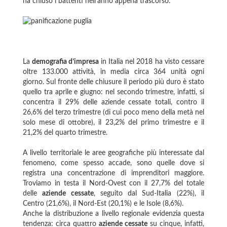
ha chiuso i battenti nell’anno appena trascorso.
La
demografia d’impresa
in Italia nel 2018 ha visto cessare
oltre 133.000 attività, in media circa 364 unità ogni
giorno. Sul fronte delle chiusure il periodo più duro è stato
quello tra aprile e giugno: nel secondo trimestre, infatti, si
concentra il 29% delle aziende cessate totali, contro il
26,6% del terzo trimestre (di cui poco meno della metà nel
solo mese di ottobre), il 23,2% del primo trimestre e il
21,2% del quarto trimestre.
A livello territoriale le aree geografiche più interessate dal
fenomeno, come spesso accade, sono quelle dove si
registra una concentrazione di imprenditori maggiore.
Troviamo in testa il Nord-Ovest con il 27,7% del totale
delle
aziende cessate
, seguito dal Sud-Italia (22%), il
Centro (21,6%), il Nord-Est (20,1%) e le Isole (8,6%).
Anche la distribuzione a livello regionale evidenzia questa
tendenza: circa quattro
aziende cessate
su cinque, infatti,