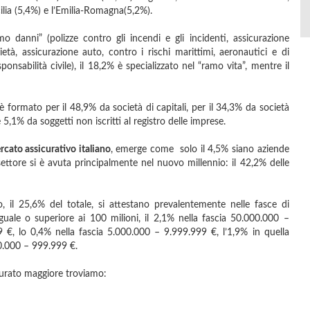
icilia (5,4%) e l’Emilia-Romagna(5,2%).
mo danni” (polizze contro gli incendi e gli incidenti, assicurazione
rietà, assicurazione auto, contro i rischi marittimi, aeronautici e di
onsabilità civile), il 18,2% è specializzato nel “ramo vita”, mentre il
è formato per il 48,9% da società di capitali, per il 34,3% da società
 5,1% da soggetti non iscritti al registro delle imprese.
cato assicurativo italiano
, emerge come solo il 4,5% siano aziende
settore si è avuta principalmente nel nuovo millennio: il 42,2% delle
to, il 25,6% del totale, si attestano prevalentemente nelle fasce di
uguale o superiore ai 100 milioni, il 2,1% nella fascia 50.000.000 –
 €, lo 0,4% nella fascia 5.000.000 – 9.999.999 €, l’1,9% in quella
00.000 – 999.999 €.
atturato maggiore troviamo: