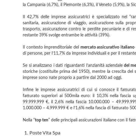
la Campania (6,7%), il Piemonte (6,3%), il Veneto (5,9%), la S
Il 42,7% delle imprese assicuratrici è specializzato nel “ra
sanitaria, assicurazione di viaggio, assicurazione sulla prop
trasporto, assicurazione contro le perdite pecuniarie e di resp
restante 39% svolge entrambe le attività (39%).
Il contesto imprenditoriale del
mercato assicurativo italiano
di persone, per l’11,7% da imprese individuali e per il restante
Se si analizzano i dati riguardanti l’anzianità aziendale
del mer
storiche (costituite prima del 1950), mentre la crescita del 
imprese sono nate proprio a partire dal 2000 ad oggi.
Infine le imprese assicuratrici di cui si conosce il fattura
fatturato superiori ai 500mila euro: il 10,3% nella fascia 
99.999.999 €, il 2,6% nella fascia 10.000.000 – 49.999.999
1.000.000 – 4.999.999 € e l’1,6% nella fascia di fatturato 5
Nella “
top ten
” delle principali assicurazioni italiane con il f
Poste Vita Spa