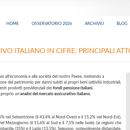
HOME
OSSERVATORIO 2026
ARCHIVIO
BLOG
VO ITALIANO IN CIFRE: PRINCIPALI AT
ivo all’economia e alla società del nostro Paese, mettendo a
ione del patrimonio per danni subiti ai propri beni (attività industriali,
ecenti prodotti previdenziali dei
fondi pensione italiani
.
proprio un’
analisi del mercato assicurativo italiano
.
8,5% nel Settentrione (il 43,4% al Nord-Ovest e il 15,2% nel Nord-Est),
nel Mezzogiorno (il 15,6% al Sud e il 7,5% nelle Isole). Le regioni che
bardia (35%) e il Lazio (13,5%). Seguono, notevolmente distanziate,