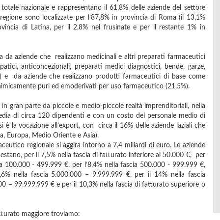
totale nazionale e rappresentano il 61,8% delle aziende del settore
a regione sono localizzate per l’87,8% in provincia di Roma (il 13,1%
ovincia di Latina, per il 2,8% nel frusinate e per il restante 1% in
 da aziende che realizzano medicinali e altri preparati farmaceutici
atici, anticoncezionali, preparati medici diagnostici, bende, garze,
) e da aziende che realizzano prodotti farmaceutici di base come
heri chimicamente puri ed emoderivati per uso farmaceutico (21,5%).
n gran parte da piccole e medio-piccole realtà imprenditoriali, nella
 media di circa 120 dipendenti e con un costo del personale medio di
i è la vocazione all’export, con circa il 16% delle aziende laziali che
a, Europa, Medio Oriente e Asia).
ceutico regionale si aggira intorno a 7,4 miliardi di euro. Le aziende
 attestano, per il 7,5% nella fascia di fatturato inferiore ai 50.000 €, per
cia 100.000 - 499.999 €, per l’8,4% nella fascia 500.000 - 999.999 €,
,6% nella fascia 5.000.000 – 9.999.999 €, per il 14% nella fascia
0 – 99.999.999 € e per il 10,3% nella fascia di fatturato superiore o
atturato maggiore troviamo: