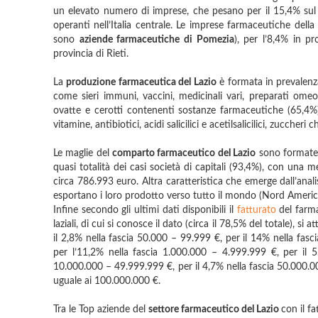
un elevato numero di imprese, che pesano per il 15,4% sul 
operanti nell’Italia centrale. Le imprese farmaceutiche dell
sono
aziende farmaceutiche di Pomezia
), per l’8,4% in pr
provincia di Rieti.
La
produzione farmaceutica del Lazio
è formata in prevalenza
come sieri immuni, vaccini, medicinali vari, preparati omeop
ovatte e cerotti contenenti sostanze farmaceutiche (65,4%
vitamine, antibiotici, acidi salicilici e acetilsalicilici, zucc
Le maglie del
comparto farmaceutico del Lazio
sono formate i
quasi totalità dei casi società di capitali (93,4%), con una
circa 786.993 euro. Altra caratteristica che emerge dall’analis
esportano i loro prodotto verso tutto il mondo (Nord Americ
Infine secondo gli ultimi dati disponibili il
fatturato
del farma
laziali, di cui si conosce il dato (circa il 78,5% del totale), si
il 2,8% nella fascia 50.000 – 99.999 €, per il 14% nella fas
per l’11,2% nella fascia 1.000.000 – 4.999.999 €, per il 5
10.000.000 – 49.999.999 €, per il 4,7% nella fascia 50.000.00
uguale ai 100.000.000 €.
Tra le Top aziende del
settore farmaceutico del Lazio
con il f