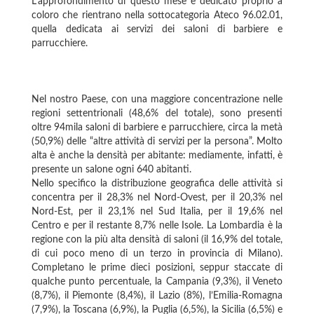
L’approfondimento di questo mese è dedicato proprio a
coloro che rientrano nella sottocategoria Ateco 96.02.01,
quella dedicata ai servizi dei saloni di barbiere e
parrucchiere.
Nel nostro Paese, con una maggiore concentrazione nelle
regioni settentrionali (48,6% del totale), sono presenti
oltre 94mila saloni di barbiere e parrucchiere, circa la metà
(50,9%) delle “altre attività di servizi per la persona”. Molto
alta è anche la densità per abitante: mediamente, infatti, è
presente un salone ogni 640 abitanti.
Nello specifico la distribuzione geografica delle attività si
concentra per il 28,3% nel Nord-Ovest, per il 20,3% nel
Nord-Est, per il 23,1% nel Sud Italia, per il 19,6% nel
Centro e per il restante 8,7% nelle Isole. La Lombardia è la
regione con la più alta densità di saloni (il 16,9% del totale,
di cui poco meno di un terzo in provincia di Milano).
Completano le prime dieci posizioni, seppur staccate di
qualche punto percentuale, la Campania (9,3%), il Veneto
(8,7%), il Piemonte (8,4%), il Lazio (8%), l’Emilia-Romagna
(7,9%), la Toscana (6,9%), la Puglia (6,5%), la Sicilia (6,5%) e