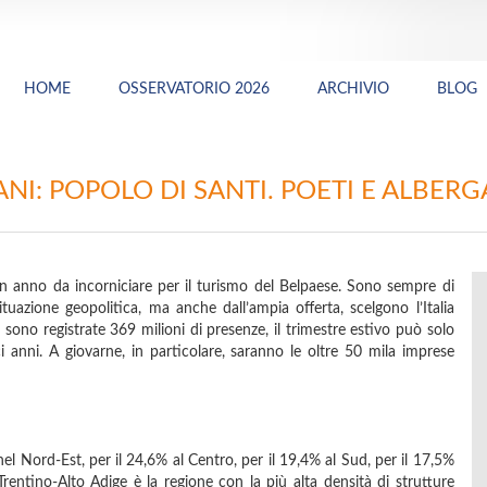
HOME
OSSERVATORIO 2026
ARCHIVIO
BLOG
IANI: POPOLO DI SANTI. POETI E ALBERG
un anno da incorniciare per il turismo del Belpaese. Sono sempre di
” situazione geopolitica, ma anche dall’ampia offerta, scelgono l’Italia
sono registrate 369 milioni di presenze, il trimestre estivo può solo
i anni. A giovarne, in particolare, saranno le oltre 50 mila imprese
 nel Nord-Est, per il 24,6% al Centro, per il 19,4% al Sud, per il 17,5%
 Trentino-Alto Adige è la regione con la più alta densità di strutture