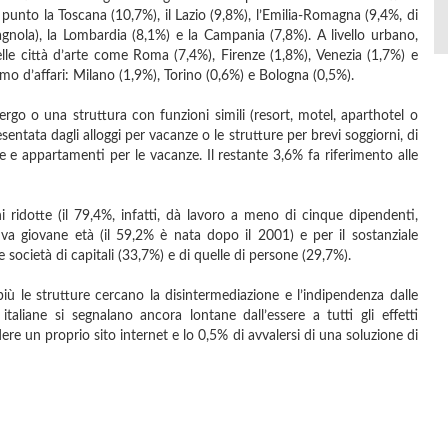
 punto la Toscana (10,7%), il Lazio (9,8%), l’Emilia-Romagna (9,4%, di
omagnola), la Lombardia (8,1%) e la Campania (7,8%). A livello urbano,
elle città d’arte come Roma (7,4%), Firenze (1,8%), Venezia (1,7%) e
mo d’affari: Milano (1,9%), Torino (0,6%) e Bologna (0,5%).
ergo o una struttura con funzioni simili (resort, motel, aparthotel o
entata dagli alloggi per vacanze o le strutture per brevi soggiorni, di
e e appartamenti per le vacanze. Il restante 3,6% fa riferimento alle
 ridotte (il 79,4%, infatti, dà lavoro a meno di cinque dipendenti,
iva giovane età (il 59,2% è nata dopo il 2001) e per il sostanziale
le società di capitali (33,7%) e di quelle di persone (29,7%).
più le strutture cercano la disintermediazione e l’indipendenza dalle
italiane si segnalano ancora lontane dall’essere a tutti gli effetti
dere un proprio sito internet e lo 0,5% di avvalersi di una soluzione di