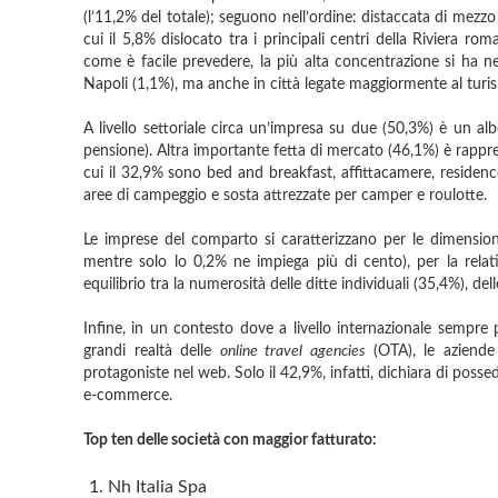
(l’11,2% del totale); seguono nell’ordine: distaccata di mezzo
cui il 5,8% dislocato tra i principali centri della Riviera r
come è facile prevedere, la più alta concentrazione si ha n
Napoli (1,1%), ma anche in città legate maggiormente al turis
A livello settoriale circa un’impresa su due (50,3%) è un alb
pensione). Altra importante fetta di mercato (46,1%) è rappres
cui il 32,9% sono bed and breakfast, affittacamere, residenc
aree di campeggio e sosta attrezzate per camper e roulotte.
Le imprese del comparto si caratterizzano per le dimensioni
mentre solo lo 0,2% ne impiega più di cento), per la relat
equilibrio tra la numerosità delle ditte individuali (35,4%), del
Infine, in un contesto dove a livello internazionale sempre 
grandi realtà delle
online travel agencies
(OTA), le aziende 
protagoniste nel web. Solo il 42,9%, infatti, dichiara di posse
e-commerce.
Top ten delle società con maggior fatturato:
Nh Italia Spa