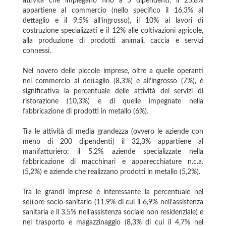
attività che impiegano fino a 5 dipendenti, il 25,8%
appartiene al commercio (nello specifico il 16,3% al
dettaglio e il 9,5% all’ingrosso), il 10% ai lavori di
costruzione specializzati e il 12% alle coltivazioni agricole,
alla produzione di prodotti animali, caccia e servizi
connessi.
Nel novero delle piccole imprese, oltre a quelle operanti
nel commercio al dettaglio (8,3%) e all’ingrosso (7%), è
significativa la percentuale delle attività dei servizi di
ristorazione (10,3%) e di quelle impegnate nella
fabbricazione di prodotti in metallo (6%).
Tra le attività di media grandezza (ovvero le aziende con
meno di 200 dipendenti) il 32,3% appartiene al
manifatturiero: il 5,2% aziende specializzate nella
fabbricazione di macchinari e apparecchiature n.c.a.
(5,2%) e aziende che realizzano prodotti in metallo (5,2%).
Tra le grandi imprese è interessante la percentuale nel
settore socio-sanitario (11,9% di cui il 6,9% nell’assistenza
sanitaria e il 3,5% nell’assistenza sociale non residenziale) e
nel trasporto e magazzinaggio (8,3% di cui il 4,7% nel