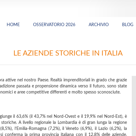
HOME
OSSERVATORIO 2026
ARCHIVIO
BLOG
LE AZIENDE STORICHE IN ITALIA
a attive nel nostro Paese. Realtà imprenditoriali in grado che grazie
radizione passata e propensione dinamica verso il futuro, sono state
conomici e aree competitive differenti e molto spesso sconosciute.
giunge il 63,6% (il 43,7% nel Nord-Ovest e il 19,9% nel Nord-Est), è
storiche. A livello regionale la Lombardia è di gran lunga la regione
8,5%), l’Emilia-Romagna (7,2%), il Veneto (6,9%), il Lazio (6,2%), la
 si conferma la prima provincia italiana con il 12,8% delle aziende,