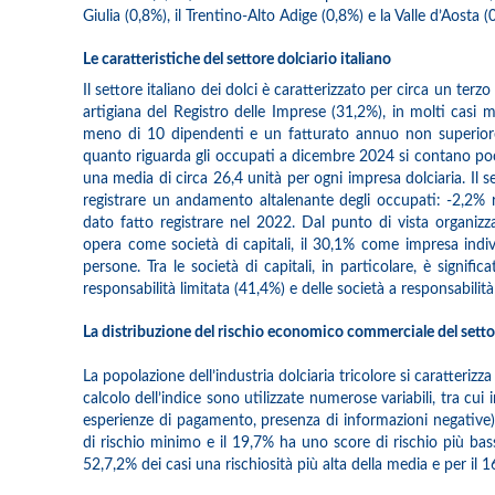
Giulia (0,8%), il Trentino-Alto Adige (0,8%) e la Valle d’Aosta (
Le caratteristiche del settore dolciario italiano
Il settore italiano dei dolci è caratterizzato per circa un terz
artigiana del Registro delle Imprese (31,2%), in molti casi
meno di 10 dipendenti e un fatturato annuo non superiore
quanto riguarda gli occupati a dicembre 2024 si contano p
una media di circa 26,4 unità per ogni impresa dolciaria. Il se
registrare un andamento altalenante degli occupati: -2,2% 
dato fatto registrare nel 2022. Dal punto di vista organizza
opera come società di capitali, il 30,1% come impresa indi
persone. Tra le società di capitali, in particolare, è signific
responsabilità limitata (41,4%) e delle società a responsabilità
La distribuzione del rischio economico commerciale del settor
La popolazione dell’industria dolciaria tricolore si caratteri
calcolo dell’indice sono utilizzate numerose variabili, tra cui 
esperienze di pagamento, presenza di informazioni negative). T
di rischio minimo e il 19,7% ha uno score di rischio più bas
52,7,2% dei casi una rischiosità più alta della media e per il