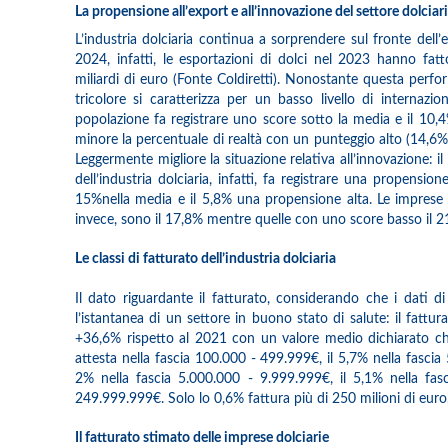
La propensione all’export e all’innovazione del settore dolciari
L’industria dolciaria continua a sorprendere sul fronte dell’ex
2024, infatti, le esportazioni di dolci nel 2023 hanno fatto
miliardi di euro (Fonte Coldiretti). Nonostante questa perfor
tricolore si caratterizza per un basso livello di internaziona
popolazione fa registrare uno score sotto la media e il 10,
minore la percentuale di realtà con un punteggio alto (14,6%)
Leggermente migliore la situazione relativa all’innovazione: i
dell’industria dolciaria, infatti, fa registrare una propension
15%nella media e il 5,8% una propensione alta. Le imprese
invece, sono il 17,8% mentre quelle con uno score basso il 2
Le classi di fatturato dell’industria dolciaria
Il dato riguardante il fatturato, considerando che i dati di 
l’istantanea di un settore in buono stato di salute: il fattur
+36,6% rispetto al 2021 con un valore medio dichiarato che 
attesta nella fascia 100.000 - 499.999€, il 5,7% nella fascia
2% nella fascia 5.000.000 - 9.999.999€, il 5,1% nella fas
249.999.999€. Solo lo 0,6% fattura più di 250 milioni di euro
Il fatturato stimato delle imprese dolciarie