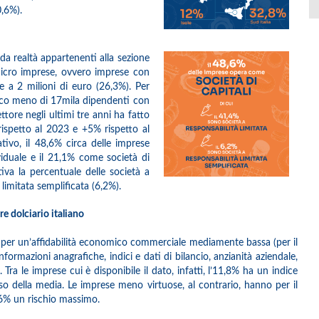
0,6%).
o da realtà appartenenti alla sezione
 micro imprese, ovvero imprese con
 a 2 milioni di euro (26,3%). Per
oco meno di 17mila dipendenti con
ttore negli ultimi tre anni ha fatto
rispetto al 2023 e +5% rispetto al
tivo, il 48,6% circa delle imprese
viduale e il 21,1% come società di
ativa la percentuale delle società a
 limitata semplificata (6,2%).
e dolciario italiano
zza per un’affidabilità economico commerciale mediamente bassa (per il
informazioni anagrafiche, indici e dati di bilancio, anzianità aziendale,
ra le imprese cui è disponibile il dato, infatti, l’11,8% ha un indice
so della media. Le imprese meno virtuose, al contrario, hanno per il
 16% un rischio massimo.