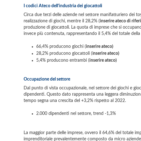
I codici Ateco dell'industria dei giocattoli
Circa due terzi delle aziende nel settore manifatturiero dei to
realizzazione di giochi, mentre il 28,2% (
inserire ateco di rife
produzione di giocattoli. La quota di imprese che si occupano 
invece più contenuta, rappresentando il 5,4% del totale dell
66,4% producono giochi (
inserire ateco)
28,2% producono giocattoli (i
nserire ateco)
5,4% producono entrambi (
inserire ateco)
Occupazione del settore
Dal punto di vista occupazionale, nel settore dei giochi e gi
dipendenti. Questo dato rappresenta una leggera diminuzione 
tempo segna una crescita del +3,2% rispetto al 2022.
2.000 dipendenti nel settore, trend -1,3%
La maggior parte delle imprese, ovvero il 64,6% del totale i
imprenditoriale prevalentemente composto da micro aziende o 