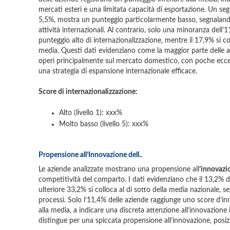
mercati esteri e una limitata capacità di esportazione. Un seg
5,5%, mostra un punteggio particolarmente basso, segnalando
attività internazionali. Al contrario, solo una minoranza dell
punteggio alto di internazionalizzazione, mentre il 17,9% si co
media. Questi dati evidenziano come la maggior parte delle az
operi principalmente sul mercato domestico, con poche eccez
una strategia di espansione internazionale efficace.
Score di internazionalizzazione:
Alto (livello 1): xxx%
Molto basso (livello 5): xxx%
Propensione all’Innovazione dell..
Le aziende analizzate mostrano una propensione all
’innovazi
competitività del comparto. I dati evidenziano che il 13,2% d
ulteriore 33,2% si colloca al di sotto della media nazionale, s
processi. Solo l’11,4% delle aziende raggiunge uno score d’i
alla media, a indicare una discreta attenzione all’innovazione 
distingue per una spiccata propensione all’innovazione, posizi