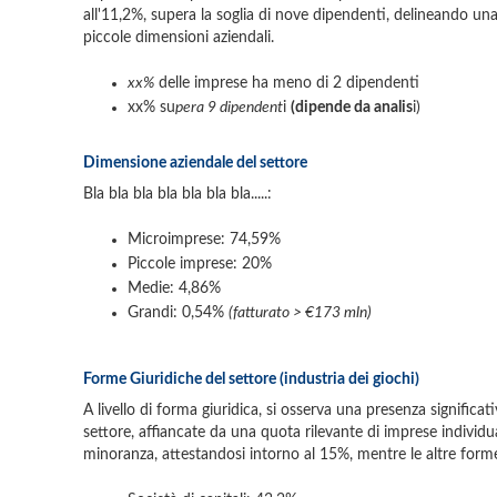
all'11,2%, supera la soglia di nove dipendenti, delineando 
piccole dimensioni aziendali.
xx%
delle imprese ha meno di 2 dipendenti
xx% su
pera 9 dipendent
i
(dipende da analis
i)
Dimensione aziendale del settore
Bla bla bla bla bla bla bla.....:
Microimprese: 74,59%
Piccole imprese: 20%
Medie: 4,86%
Grandi: 0,54%
(fatturato > €173 mln)
Forme Giuridiche del settore (industria dei giochi)
A livello di forma giuridica, si osserva una presenza significat
settore, affiancate da una quota rilevante di imprese individu
minoranza, attestandosi intorno al 15%, mentre le altre forme