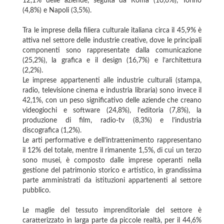
12,1% delle aziende, seguita da Roma (10,6%), Torino
(4,8%) e Napoli (3,5%).
Tra le imprese della filiera culturale italiana circa il 45,9% è
attiva nel settore delle industrie creative, dove le principali
componenti sono rappresentate dalla comunicazione
(25,2%), la grafica e il design (16,7%) e l’architettura
(2,2%).
Le imprese appartenenti alle industrie culturali (stampa,
radio, televisione cinema e industria libraria) sono invece il
42,1%, con un peso significativo delle aziende che creano
videogiochi e software (24,8%), l’editoria (7,8%), la
produzione di film, radio-tv (8,3%) e l’industria
discografica (1,2%).
Le arti performative e dell’intrattenimento rappresentano
il 12% del totale, mentre il rimanente 1,5%, di cui un terzo
sono musei, è composto dalle imprese operanti nella
gestione del patrimonio storico e artistico, in grandissima
parte amministrati da istituzioni appartenenti al settore
pubblico.
Le maglie del tessuto imprenditoriale del settore è
caratterizzato in larga parte da piccole realtà, per il 44,6%