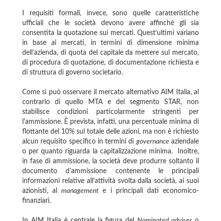
I requisiti formali, invece, sono quelle caratteristiche
ufficiali che le società devono avere affinché gli sia
consentita la quotazione sui mercati. Quest’ultimi variano
in base ai mercati, in termini di dimensione minima
dell’azienda, di quota del capitale da mettere sul mercato,
di procedura di quotazione, di documentazione richiesta e
di struttura di governo societario.
Come si può osservare il mercato alternativo AIM Italia, al
contrario di quello MTA e del segmento STAR, non
stabilisce condizioni particolarmente stringenti per
l’ammissione. È prevista, infatti, una percentuale minima di
flottante del 10% sul totale delle azioni, ma non è richiesto
alcun requisito specifico in termini di
governance
aziendale
o per quanto riguarda la capitalizzazione minima. Inoltre,
in fase di ammissione, la società deve produrre soltanto il
documento d’ammissione contenente le principali
informazioni relative all’attività svolta dalla società, ai suoi
azionisti, al
management
e i principali dati economico-
finanziari.
In AIM Italia è centrale la figura del
Nominated adviser
o