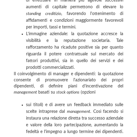
di effettuare in maniera più agevole successivi
aumenti di capitale permettono di elevare lo
standing creditizio
, favorendo l'ottenimento di
affidamenti e condizioni maggiormente favorevoli
per importi, tassi e termini.
L’immagine aziendale: la quotazione accresce la
visibilità e la reputazione societaria. Tale
rafforzamento ha ricadute positive sia per quanto
riguarda il potere contrattuale sul mercato dei
fattori produttivi, sia in quello dei servizi e dei
prodotti commercializzati.
Il coinvolgimento di manager e dipendenti: la quotazione
consente di promuovere l'a­zionariato dei propri
dipendenti, di definire piani d’incenti­vazione del
management
basati su
stock options
(opzioni
sui titoli) e di avere un feedback immediato sulle
scelte intraprese dal
management
. Così facendo si
instaura una relazione diretta tra successo aziendale
e valore della loro partecipazione, aumentando la
fedeltà e l'impegno a lungo termine dei dipendenti.